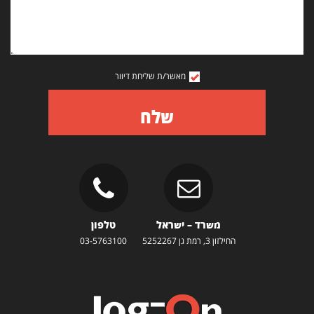
מאשר/ת שליחת דיוור
שלח
משרד – ישראל
טלפון
החילזון 3, רמת גן 5252267
03-5763100