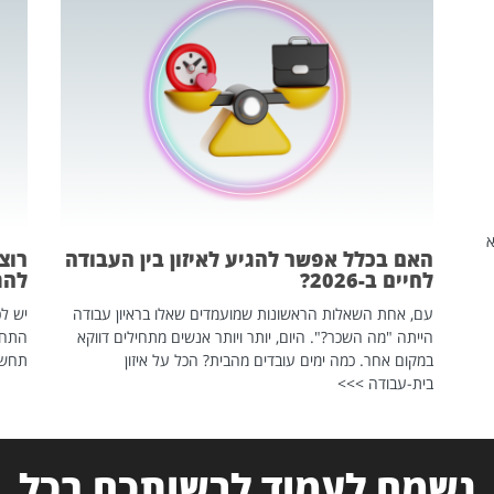
שהיא
האם בכלל אפשר להגיע לאיזון בין העבודה
רוצ
לחיים ב-2026?
להת
עם, אחת השאלות הראשונות שמועמדים שאלו בראיון עבודה
יש לכ
הייתה "מה השכר?". היום, יותר ויותר אנשים מתחילים דווקא
התחל
במקום אחר. כמה ימים עובדים מהבית? הכל על איזון
תחשפ
בית-עבודה >>>
נשמח לעמוד לרשותכם בכל