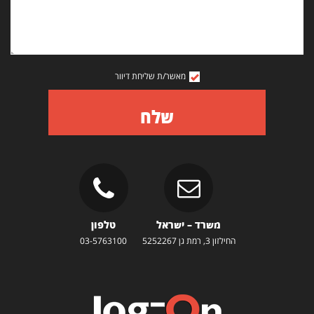
מאשר/ת שליחת דיוור
שלח
משרד – ישראל
טלפון
החילזון 3, רמת גן 5252267
03-5763100