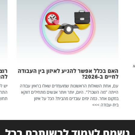
שהיא
האם בכלל אפשר להגיע לאיזון בין העבודה
רוצ
לחיים ב-2026?
להת
עם, אחת השאלות הראשונות שמועמדים שאלו בראיון עבודה
יש לכ
הייתה "מה השכר?". היום, יותר ויותר אנשים מתחילים דווקא
התחל
במקום אחר. כמה ימים עובדים מהבית? הכל על איזון
תחשפ
בית-עבודה >>>
נשמח לעמוד לרשותכם בכל