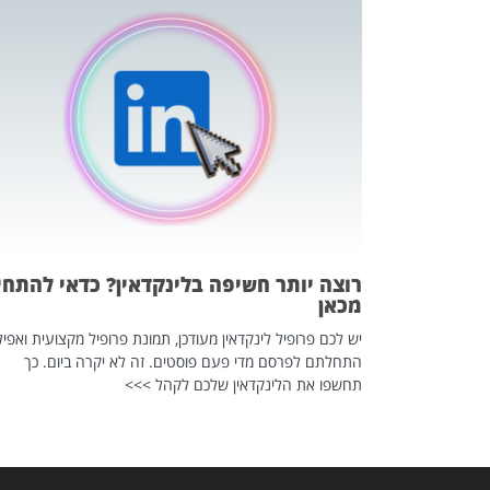
כה השקטה
 לדעת להשתמש בזה?
 ב-2026, זו כתבה שהיא בגדר
רוצה יותר חשיפה בלינקדאין? כדאי להתחי
מכאן
יש לכם פרופיל לינקדאין מעודכן, תמונת פרופיל מקצועית ואפיל
התחלתם לפרסם מדי פעם פוסטים. זה לא יקרה ביום. כך
תחשפו את הלינקדאין שלכם לקהל >>>