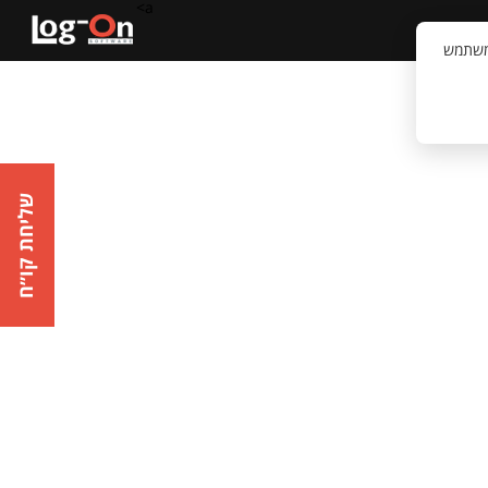
a>
קשר
וויית המשתמש
שליחת קו״ח