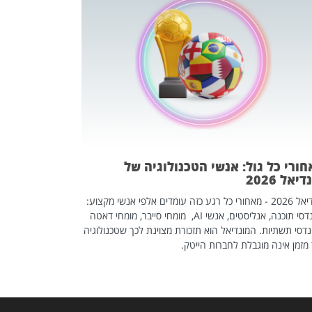
מחפשים עב
שכדאי לכם 
אז אם אתם מחפש
לשפר את הלינקדא
האנשים שכדאי ל
ורי כל גול: אנשי הטכנולוגיה של
יאל 2026
מונדיאל 2026 - מאחורי כל רגע כזה עומדים אלפי אנשי מקצוע:
מהנדסי תוכנה, אנליסטים, אנשי AI, מומחי סייבר, מומחי דאטה
דסי תשתיות. המונדיאל הוא תזכורת מצוינת לכך שטכנולוגיה
מזמן אינה מוגבלת לחברות הייטק.