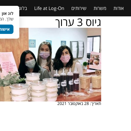
אודות
משרות
שירותים
Life at Log-On
בלוג
טבלאות
לוג און 
גיוס 3 ערוך
שלך. המש
אישור
תאריך: 28 באוקטובר 2021