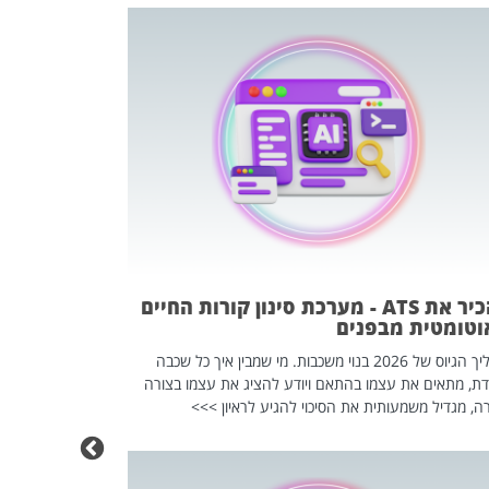
פוטרתם? כ
מה שנראה מצד א
וזו אולי הנקוד
מחוץ לארגון: פיטורים ב־2026 הם ל
להכיר את ATS - מערכת סינון קורות החיים
וטומטית מבפנים
תהליך הגיוס של 2026 בנוי משכבות. מי שמבין איך כל שכבה
דת, מתאים את עצמו בהתאם ויודע להציג את עצמו בצורה
ה, מגדיל משמעותית את הסיכוי להגיע לראיון >>>