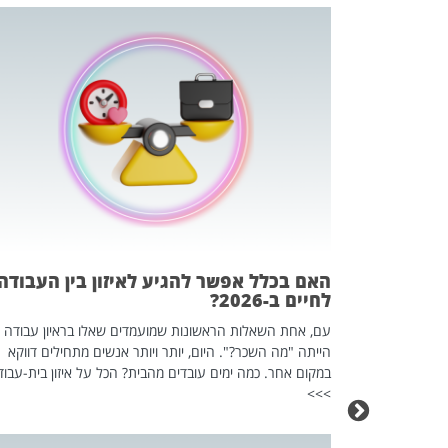
 המשחק
וא כלי שהופך
אז מה זה בדיוק
ים עליו? הכל
האם בכלל אפשר להגיע לאיזון בין העבודה
לחיים ב-2026?
עם, אחת השאלות הראשונות שמועמדים שאלו בראיון עבודה
הייתה "מה השכר?". היום, יותר ויותר אנשים מתחילים דווקא
במקום אחר. כמה ימים עובדים מהבית? הכל על איזון בית-עבוד
>>>