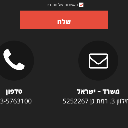
מאשר/ת שליחת דיוור
שלח
משרד – ישראל
טלפון
3, רמת גן 5252267
3-5763100