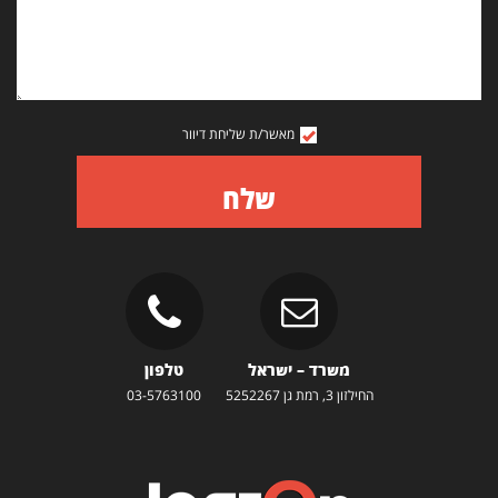
מאשר/ת שליחת דיוור
שלח
משרד – ישראל
טלפון
החילזון 3, רמת גן 5252267
03-5763100