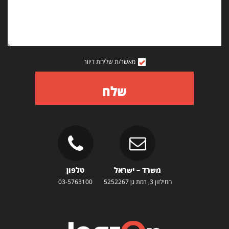
מאשר/ת שליחת דיוור
שלח
משרד – ישראל
טלפון
החילזון 3, רמת גן 5252267
03-5763100