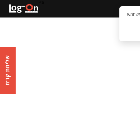
a>
קשר
וויית המשתמש
שליחת קו״ח