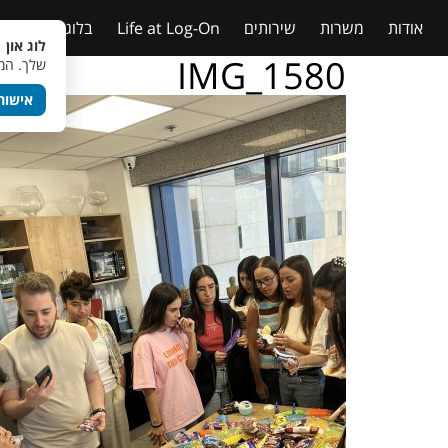
אודות
משרות
שירותים
Life at Log-On
בלוג
טבלאות
לוג און 
IMG_1580
שלך. המש
אישור