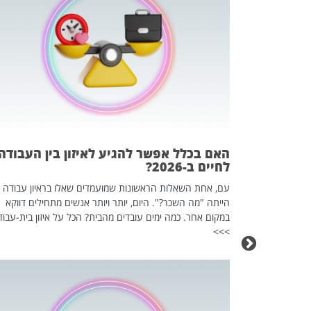
 המשחק
וא כלי שהופך
אז מה זה בדיוק
ים עליו? הכל
האם בכלל אפשר להגיע לאיזון בין העבודה
לחיים ב-2026?
עם, אחת השאלות הראשונות שמועמדים שאלו בראיון עבודה
הייתה "מה השכר?". היום, יותר ויותר אנשים מתחילים דווקא
במקום אחר. כמה ימים עובדים מהבית? הכל על איזון בית-עבוד
>>>
כה השקטה