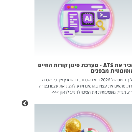
פוטרתם? כ
מה שנראה מצד א
וזו אולי הנקוד
מחוץ לארגון: פיטורים ב־2026 הם ל
להכיר את ATS - מערכת סינון קורות החיים
וטומטית מבפנים
תהליך הגיוס של 2026 בנוי משכבות. מי שמבין איך כל שכבה
דת, מתאים את עצמו בהתאם ויודע להציג את עצמו בצורה
ה, מגדיל משמעותית את הסיכוי להגיע לראיון >>>
מחפשים עב
שכדאי לכם 