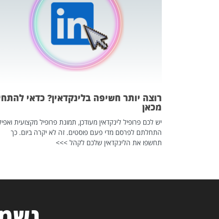
 לדעת להשתמש בזה?
 ב-2026, זו כתבה שהיא בגדר
רוצה יותר חשיפה בלינקדאין? כדאי להתחי
מכאן
יש לכם פרופיל לינקדאין מעודכן, תמונת פרופיל מקצועית ואפיל
התחלתם לפרסם מדי פעם פוסטים. זה לא יקרה ביום. כך
תחשפו את הלינקדאין שלכם לקהל >>>
נשמח