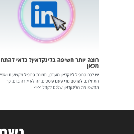
 לדעת להשתמש בזה?
 ב-2026, זו כתבה שהיא בגדר
רוצה יותר חשיפה בלינקדאין? כדאי להתחי
מכאן
יש לכם פרופיל לינקדאין מעודכן, תמונת פרופיל מקצועית ואפיל
התחלתם לפרסם מדי פעם פוסטים. זה לא יקרה ביום. כך
תחשפו את הלינקדאין שלכם לקהל >>>
נשמח