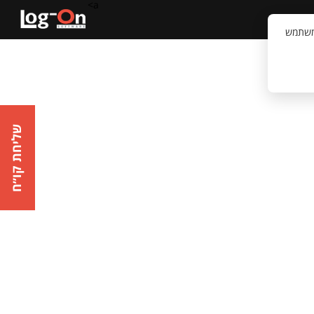
a>
קשר
וויית המשתמש
שליחת קו״ח