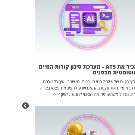
פוטרתם? כ
מה שנראה מצד א
וזו אולי הנקוד
מחוץ לארגון: פיטורים ב־2026 הם ל
להכיר את ATS - מערכת סינון קורות החיים
וטומטית מבפנים
תהליך הגיוס של 2026 בנוי משכבות. מי שמבין איך כל שכבה
דת, מתאים את עצמו בהתאם ויודע להציג את עצמו בצורה
ה, מגדיל משמעותית את הסיכוי להגיע לראיון >>>
מחפשים עב
שכדאי לכם 