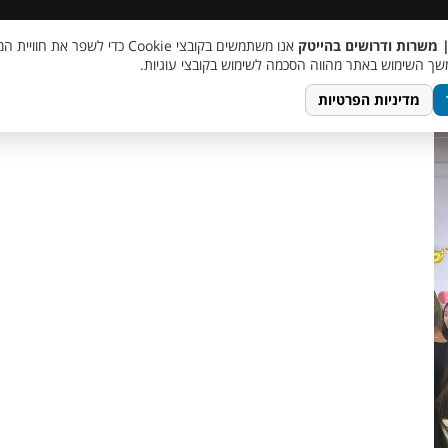
 שכר
סוכן AI
מבצע חבר מביא חבר
מעורבות חברתית
צור 
| משרות ודרושים בהייטק
אנו משתמשים בקובצי Cookie כדי לשפר את ח
photo_5765
ך השימוש באתר מהווה הסכמה לשימוש בקובצי עוגיות.
מדיניות הפרטיות