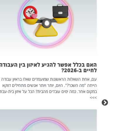
 המשחק
וא כלי שהופך
אז מה זה בדיוק
ים עליו? הכל
האם בכלל אפשר להגיע לאיזון בין העבודה
לחיים ב-2026?
עם, אחת השאלות הראשונות שמועמדים שאלו בראיון עבודה
הייתה "מה השכר?". היום, יותר ויותר אנשים מתחילים דווקא
במקום אחר. כמה ימים עובדים מהבית? הכל על איזון בית-עבוד
>>>
כה השקטה