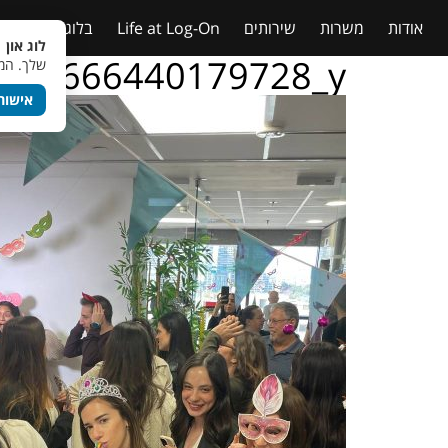
אודות
משרות
שירותים
Life at Log-On
בלוג
טבלאות
לוג און 
146666440179728_y
שלך. המש
אישור