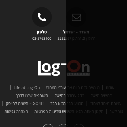
משרד – ישראל
טלפון
זון 3, רמת גן 5252267
03-5763100
ים לכם היום את עובדי המחר!
Life at Log-On
טק
בלוג עבודה בהייטק
השותפים שלנו לדרך
ד"
מבצע חבר מביא חבר
GO4IT – השמה להייטק
האתר, תנאי השימוש ומדיניות הפרטיות
הצהרת נגישות