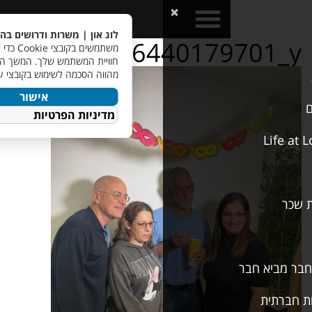
a>
Open
Close
Menu
Menu
לוג און | משרות ודרושים בהייטק
אנו
photo_576514666644017
משתמשים בקובצי Cookie כדי לשפר את
חוויית המשתמש שלך. המשך השימוש באתר
מהווה הסכמה לשימוש בקובצי עוגיות.
אישור
מדיניות הפרטיות