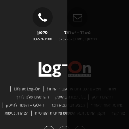
משרד – ישראל
טלפון
זון 3, רמת גן 5252267
03-5763100
ים לכם היום את עובדי המחר!
Life at Log-On
טק
בלוג עבודה בהייטק
השותפים שלנו לדרך
ד"
מבצע חבר מביא חבר
GO4IT – השמה להייטק
האתר, תנאי השימוש ומדיניות הפרטיות
הצהרת נגישות