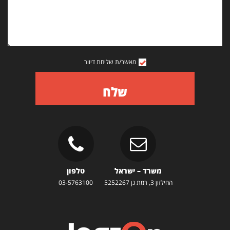
מאשר/ת שליחת דיוור
שלח
משרד – ישראל
טלפון
החילזון 3, רמת גן 5252267
03-5763100