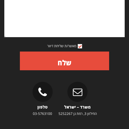
מאשר/ת שליחת דיוור
שלח
משרד – ישראל
טלפון
החילזון 3, רמת גן 5252267
03-5763100