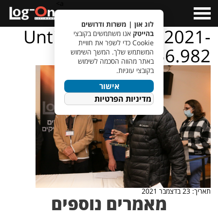
a>
Open
Menu
לוג און | משרות ודרושים
Untitled design – 2021-
בהייטק
אנו משתמשים בקובצי
Cookie כדי לשפר את חוויית
12-23T122656.982
המשתמש שלך. המשך השימוש
באתר מהווה הסכמה לשימוש
בקובצי עוגיות.
אישור
מדיניות הפרטיות
תאריך: 23 בדצמבר 2021
מאמרים נוספים