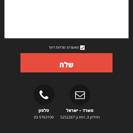
מאשר/ת שליחת דיוור
שלח
משרד – ישראל
טלפון
החילזון 3, רמת גן 5252267
03-5763100