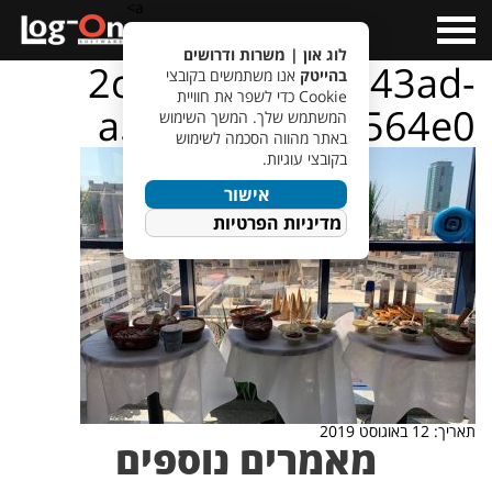
a>
Open
Menu
לוג און | משרות ודרושים
2c5a84fc-9a02-43ad-
בהייטק
אנו משתמשים בקובצי
Cookie כדי לשפר את חוויית
a576-9a44e66564e0
המשתמש שלך. המשך השימוש
באתר מהווה הסכמה לשימוש
בקובצי עוגיות.
אישור
מדיניות הפרטיות
תאריך: 12 באוגוסט 2019
מאמרים נוספים