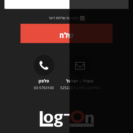
מאשר/ת שליחת דיוור
שלח
משרד – ישראל
טלפון
זון 3, רמת גן 5252267
03-5763100