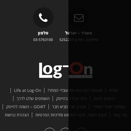
משרד – ישראל
טלפון
זון 3, רמת גן 5252267
03-5763100
ים לכם היום את עובדי המחר!
Life at Log-On
טק
בלוג עבודה בהייטק
השותפים שלנו לדרך
ד"
מבצע חבר מביא חבר
GO4IT – השמה להייטק
האתר, תנאי השימוש ומדיניות הפרטיות
הצהרת נגישות