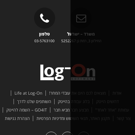
משרד – ישראל
טלפון
זון 3, רמת גן 5252267
03-5763100
ים לכם היום את עובדי המחר!
Life at Log-On
טק
בלוג עבודה בהייטק
השותפים שלנו לדרך
ד"
מבצע חבר מביא חבר
GO4IT – השמה להייטק
האתר, תנאי השימוש ומדיניות הפרטיות
הצהרת נגישות