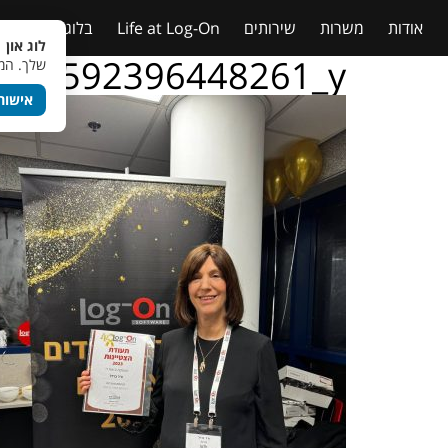
אודות
משרות
שירותים
Life at Log-On
בלוג
טבלאות
לוג און 
109592396448261_y
שלך. המש
אישור