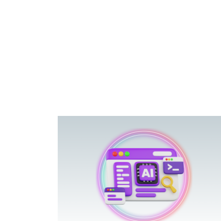
פוטרתם? כ
מה שנראה מצד א