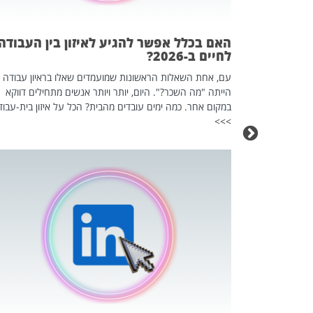
אז מה זה בדיוק
ים עליו? הכל
האם בכלל אפשר להגיע לאיזון בין העבודה
לחיים ב-2026?
עם, אחת השאלות הראשונות שמועמדים שאלו בראיון עבודה
הייתה "מה השכר?". היום, יותר ויותר אנשים מתחילים דווקא
במקום אחר. כמה ימים עובדים מהבית? הכל על איזון בית-עבוד
>>>
כה השקטה
 לדעת להשתמש בזה?
 ב-2026, זו כתבה שהיא בגדר