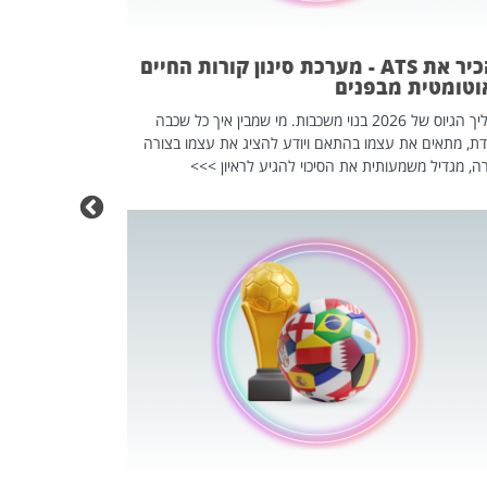
וזו אולי הנקוד
מחוץ לארגון: פיטורים ב־2026 הם ל
להכיר את ATS - מערכת סינון קורות החיים
וטומטית מבפנים
תהליך הגיוס של 2026 בנוי משכבות. מי שמבין איך כל שכבה
דת, מתאים את עצמו בהתאם ויודע להציג את עצמו בצורה
ה, מגדיל משמעותית את הסיכוי להגיע לראיון >>>
מחפשים עב
שכדאי לכם 
אז אם אתם מחפש
לשפר את הלינקדא
האנשים שכדאי ל