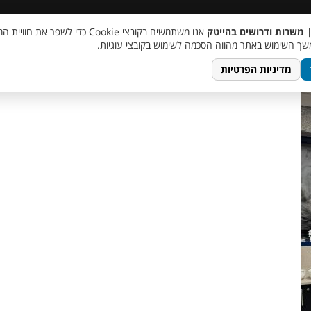
 שכר
סוכן AI
מבצע חבר מביא חבר
מעורבות חברתית
צור 
| משרות ודרושים בהייטק
אנו משתמשים בקובצי Cookie כדי לשפר את ח
photo_5911
ך השימוש באתר מהווה הסכמה לשימוש בקובצי עוגיות.
מדיניות הפרטיות