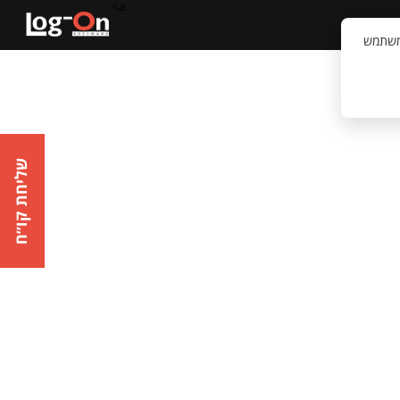
a>
קשר
וויית המשתמש
שליחת קו״ח