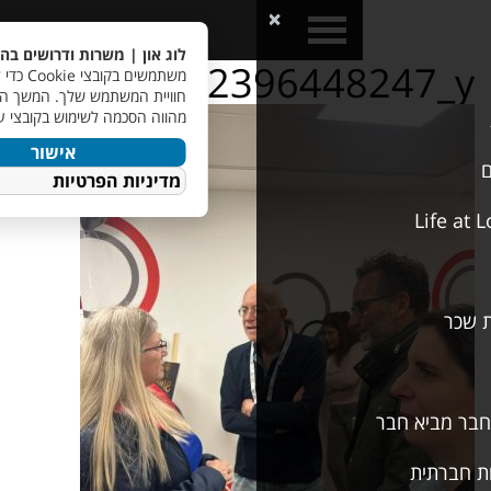
a>
Open
Close
Menu
Menu
לוג און | משרות ודרושים בהייטק
אנו
photo_591110959239644
משתמשים בקובצי Cookie כדי לשפר את
חוויית המשתמש שלך. המשך השימוש באתר
מהווה הסכמה לשימוש בקובצי עוגיות.
אישור
מדיניות הפרטיות