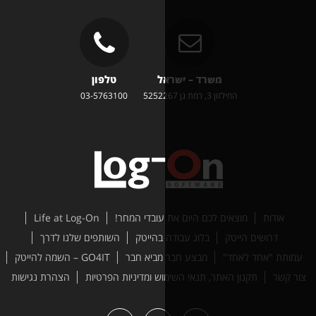
משרד – ישראל
טלפון
זון 3, רמת גן 5252267
03-5763100
ים לכם היום את עובדי המחר!
Life at Log-On
טק
בלוג עבודה בהייטק
השותפים שלנו לדרך
ד"
מבצע חבר מביא חבר
GO4IT – השמה להייטק
האתר, תנאי השימוש ומדיניות הפרטיות
הצהרת נגישות