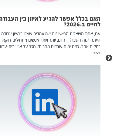
אז מה זה בדיוק
ים עליו? הכל
האם בכלל אפשר להגיע לאיזון בין העבודה
לחיים ב-2026?
עם, אחת השאלות הראשונות שמועמדים שאלו בראיון עבודה
הייתה "מה השכר?". היום, יותר ויותר אנשים מתחילים דווקא
במקום אחר. כמה ימים עובדים מהבית? הכל על איזון בית-עבוד
>>>
כה השקטה
 לדעת להשתמש בזה?
 ב-2026, זו כתבה שהיא בגדר