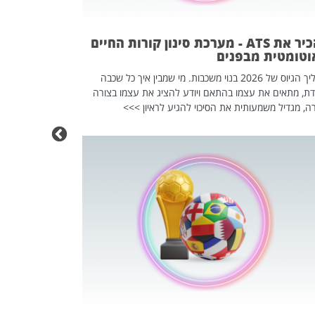
וזו אולי הנקוד
מחוץ לארגון: פיטורים ב־2026 הם ל
להכיר את ATS - מערכת סינון קורות החיים
וטומטית מבפנים
תהליך הגיוס של 2026 בנוי משכבות. מי שמבין איך כל שכבה
דת, מתאים את עצמו בהתאם ויודע להציג את עצמו בצורה
ה, מגדיל משמעותית את הסיכוי להגיע לראיון >>>
מחפשים עב
שכדאי לכם 
אז אם אתם מחפש
לשפר את הלינקדא
האנשים שכדאי ל