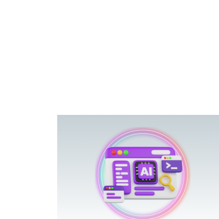
פוטרתם? כ
מה שנראה מצד א