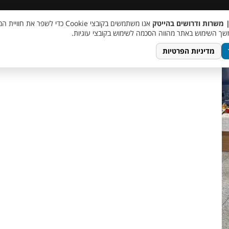
 שכר
סוכן AI
מבצע חבר מביא חבר
מעורבות חברתית
צור 
| משרות ודרושים בהייטק
אנו משתמשים בקובצי Cookie כדי לשפר את ח
photo_5911
ך השימוש באתר מהווה הסכמה לשימוש בקובצי עוגיות.
מדיניות הפרטיות