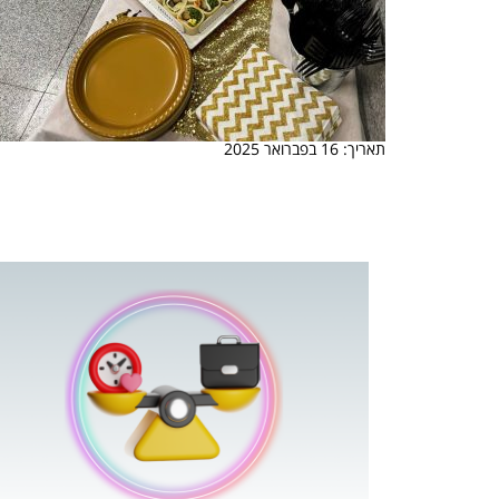
תאריך: 16 בפברואר 2025
 המשחק
וא כלי שהופך