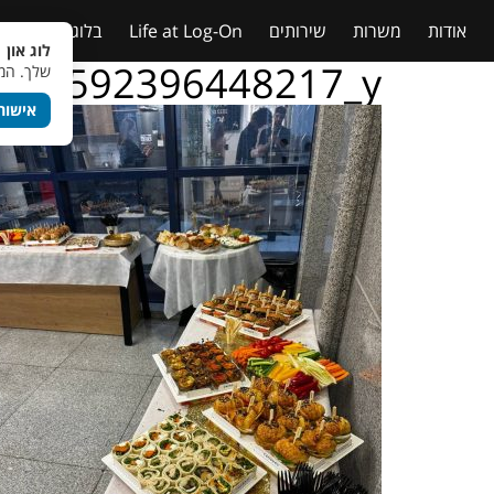
אודות
משרות
שירותים
Life at Log-On
בלוג
טבלאות
לוג און 
109592396448217_y
שלך. המש
אישור