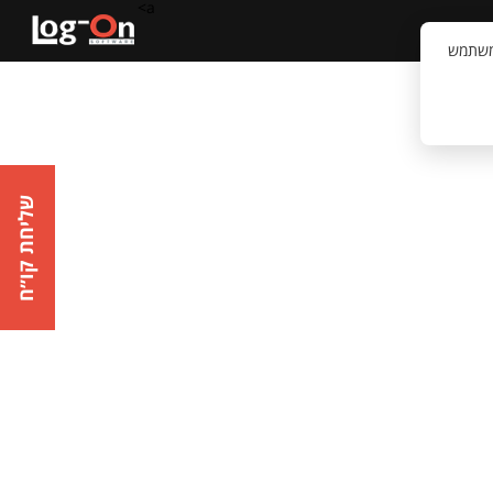
a>
קשר
וויית המשתמש
שליחת קו״ח