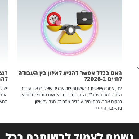
שהיא
האם בכלל אפשר להגיע לאיזון בין העבודה
רוצ
לחיים ב-2026?
להת
עם, אחת השאלות הראשונות שמועמדים שאלו בראיון עבודה
יש לכ
הייתה "מה השכר?". היום, יותר ויותר אנשים מתחילים דווקא
התחל
במקום אחר. כמה ימים עובדים מהבית? הכל על איזון
תחשפ
בית-עבודה >>>
נשמח לעמוד לרשותכם בכל