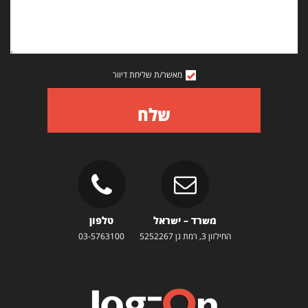
מאשר/ת שליחת דיוור
שלח
משרד – ישראל
טלפון
החילזון 3, רמת גן 5252267
03-5763100