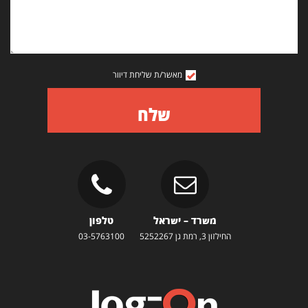
מאשר/ת שליחת דיוור
שלח
משרד – ישראל
טלפון
החילזון 3, רמת גן 5252267
03-5763100