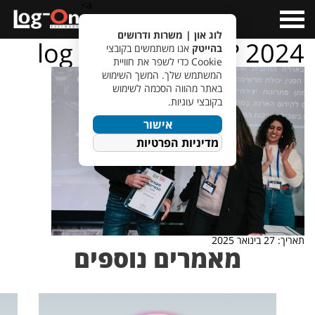
a>
Open
Menu
לוג און | משרות ודרושים
log – on – ???????? 2024
בהייטק
אנו משתמשים בקובצי
Cookie כדי לשפר את חוויית
המשתמש שלך. המשך השימוש
באתר מהווה הסכמה לשימוש
בקובצי עוגיות.
אישור
מדיניות הפרטיות
תאריך: 27 בינואר 2025
מאמרים נוספים