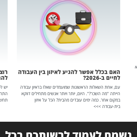
שהיא
האם בכלל אפשר להגיע לאיזון בין העבודה
רוצ
לחיים ב-2026?
להת
עם, אחת השאלות הראשונות שמועמדים שאלו בראיון עבודה
יש לכ
הייתה "מה השכר?". היום, יותר ויותר אנשים מתחילים דווקא
התחל
במקום אחר. כמה ימים עובדים מהבית? הכל על איזון
תחשפ
בית-עבודה >>>
נשמח לעמוד לרשותכם בכל