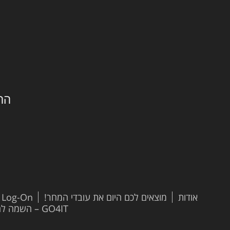
החילזון 
אודות
מוצאים לכם היום את עובדי המחר!
t Log-On
GO4IT – השמה להייטק