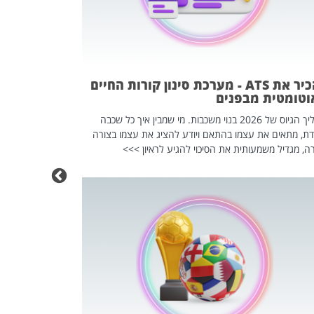
פוטרתם? כ
מה שנראה מצד א
וזו אולי הנקוד
מחוץ לארגון: פיטורים ב־2026 הם ל
להכיר את ATS - מערכת סינון קורות החיים
וטומטית מבפנים
תהליך הגיוס של 2026 בנוי משכבות. מי שמבין איך כל שכבה
דת, מתאים את עצמו בהתאם ויודע להציג את עצמו בצורה
ה, מגדיל משמעותית את הסיכוי להגיע לראיון >>>
מחפשים עב
שכדאי לכם 
אז אם אתם מחפש
לשפר את הלינקדא
האנשים שכדאי ל