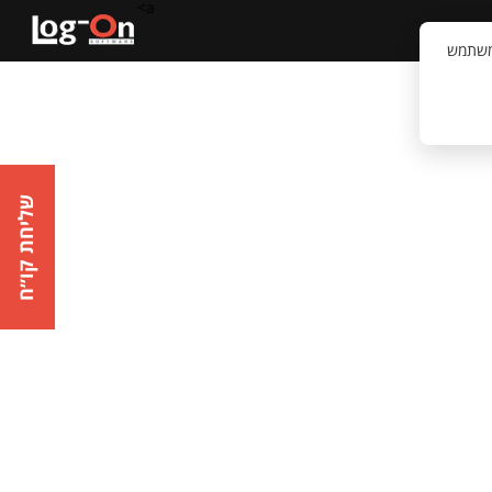
a>
קשר
וויית המשתמש
שליחת קו״ח