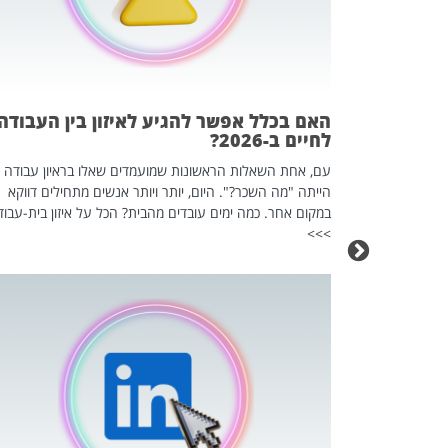
 המשחק
וא כלי שהופך
אז מה זה בדיוק
ים עליו? הכל
האם בכלל אפשר להגיע לאיזון בין העבודה
לחיים ב-2026?
עם, אחת השאלות הראשונות שמועמדים שאלו בראיון עבודה
הייתה "מה השכר?". היום, יותר ויותר אנשים מתחילים דווקא
במקום אחר. כמה ימים עובדים מהבית? הכל על איזון בית-עבוד
>>>
כה השקטה