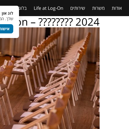
אודות
משרות
שירותים
Life at Log-On
בלוג
טבלאות
לוג און 
g – on – ???????? 2024
שלך. המש
אישור