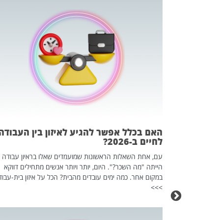
 המשחק
וא כלי שהופך
אז מה זה בדיוק
ים עליו? הכל
האם בכלל אפשר להגיע לאיזון בין העבודה
לחיים ב-2026?
עם, אחת השאלות הראשונות שמועמדים שאלו בראיון עבודה
הייתה "מה השכר?". היום, יותר ויותר אנשים מתחילים דווקא
במקום אחר. כמה ימים עובדים מהבית? הכל על איזון בית-עבוד
>>>