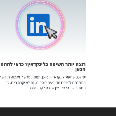
כה השקטה
 לדעת להשתמש בזה?
 ב-2026, זו כתבה שהיא בגדר
רוצה יותר חשיפה בלינקדאין? כדאי להתחי
מכאן
יש לכם פרופיל לינקדאין מעודכן, תמונת פרופיל מקצועית ואפיל
התחלתם לפרסם מדי פעם פוסטים. זה לא יקרה ביום. כך
תחשפו את הלינקדאין שלכם לקהל >>>