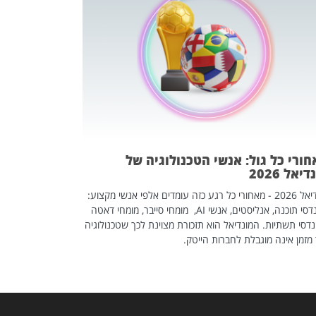
מחפשים עב
שכדאי לכם 
אז אם אתם מחפש
לשפר את הלינקדא
האנשים שכדאי ל
ורי כל גול: אנשי הטכנולוגיה של
יאל 2026
מונדיאל 2026 - מאחורי כל רגע כזה עומדים אלפי אנשי מקצוע:
מהנדסי תוכנה, אנליסטים, אנשי AI, מומחי סייבר, מומחי דאטה
דסי תשתיות. המונדיאל הוא תזכורת מצוינת לכך שטכנולוגיה
מזמן אינה מוגבלת לחברות הייטק.