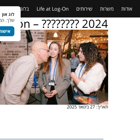
אודות
משרות
שירותים
Life at Log-On
בלוג
טבלאות
לוג און 
g – on – ???????? 2024
שלך. המש
אישור
תאריך: 27 בינואר 2025