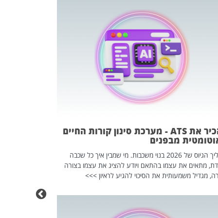
פוטרתם? כ
מה שנראה מצד א
וזו אולי הנקוד
מחוץ לארגון: פיטורים ב־2026 הם ל
להכיר את ATS - מערכת סינון קורות החיים
וטומטית מבפנים
תהליך הגיוס של 2026 בנוי משכבות. מי שמבין איך כל שכבה
דת, מתאים את עצמו בהתאם ויודע להציג את עצמו בצורה
ה, מגדיל משמעותית את הסיכוי להגיע לראיון >>>