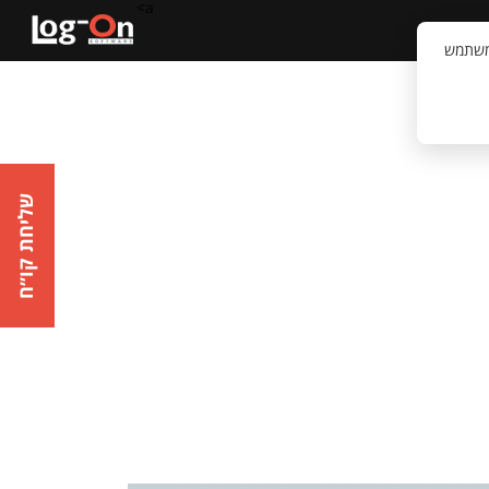
a>
קשר
וויית המשתמש
שליחת קו״ח