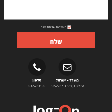
מאשר/ת שליחת דיוור
שלח
משרד – ישראל
טלפון
החילזון 3, רמת גן 5252267
03-5763100