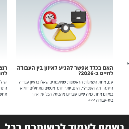
שהיא
האם בכלל אפשר להגיע לאיזון בין העבודה
רוצ
לחיים ב-2026?
להת
עם, אחת השאלות הראשונות שמועמדים שאלו בראיון עבודה
יש לכ
הייתה "מה השכר?". היום, יותר ויותר אנשים מתחילים דווקא
התחל
במקום אחר. כמה ימים עובדים מהבית? הכל על איזון
תחשפ
בית-עבודה >>>
נשמח לעמוד לרשותכם בכל