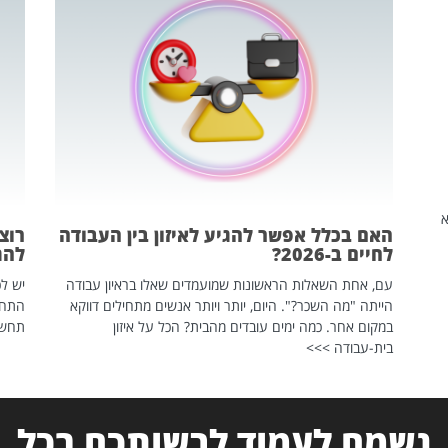
שהיא
האם בכלל אפשר להגיע לאיזון בין העבודה
רוצ
לחיים ב-2026?
להת
עם, אחת השאלות הראשונות שמועמדים שאלו בראיון עבודה
יש לכ
הייתה "מה השכר?". היום, יותר ויותר אנשים מתחילים דווקא
התחל
במקום אחר. כמה ימים עובדים מהבית? הכל על איזון
תחשפ
בית-עבודה >>>
נשמח לעמוד לרשותכם בכל