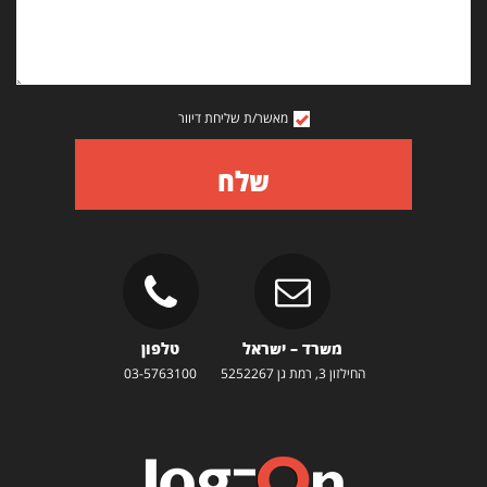
מאשר/ת שליחת דיוור
שלח
משרד – ישראל
טלפון
החילזון 3, רמת גן 5252267
03-5763100