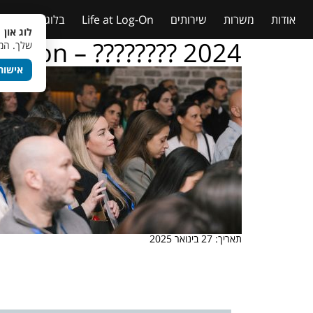
אודות
משרות
שירותים
Life at Log-On
בלוג
טבלאות
לוג און 
g – on – ???????? 2024
שלך. המש
אישור
תאריך: 27 בינואר 2025