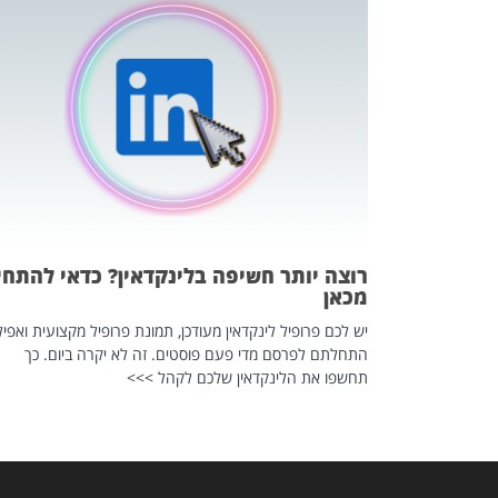
כה השקטה
 לדעת להשתמש בזה?
 ב-2026, זו כתבה שהיא בגדר
רוצה יותר חשיפה בלינקדאין? כדאי להתחי
מכאן
יש לכם פרופיל לינקדאין מעודכן, תמונת פרופיל מקצועית ואפיל
התחלתם לפרסם מדי פעם פוסטים. זה לא יקרה ביום. כך
תחשפו את הלינקדאין שלכם לקהל >>>