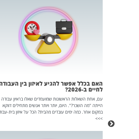
 המשחק
וא כלי שהופך
אז מה זה בדיוק
ים עליו? הכל
האם בכלל אפשר להגיע לאיזון בין העבודה
לחיים ב-2026?
עם, אחת השאלות הראשונות שמועמדים שאלו בראיון עבודה
הייתה "מה השכר?". היום, יותר ויותר אנשים מתחילים דווקא
במקום אחר. כמה ימים עובדים מהבית? הכל על איזון בית-עבוד
>>>