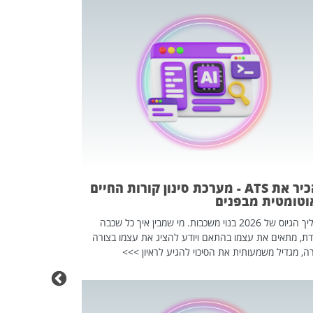
פוטרתם? כ
מה שנראה מצד א
וזו אולי הנקוד
מחוץ לארגון: פיטורים ב־2026 הם ל
להכיר את ATS - מערכת סינון קורות החיים
וטומטית מבפנים
תהליך הגיוס של 2026 בנוי משכבות. מי שמבין איך כל שכבה
דת, מתאים את עצמו בהתאם ויודע להציג את עצמו בצורה
ה, מגדיל משמעותית את הסיכוי להגיע לראיון >>>