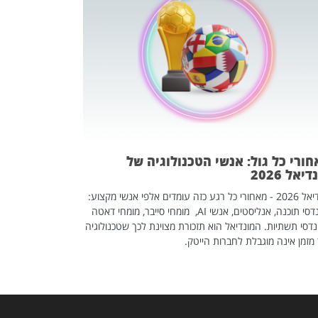
מחפשים עב
שכדאי לכם 
אז אם אתם מחפש
לשפר את הלינקדא
האנשים שכדאי ל
ורי כל גול: אנשי הטכנולוגיה של
יאל 2026
מונדיאל 2026 - מאחורי כל רגע כזה עומדים אלפי אנשי מקצוע:
מהנדסי תוכנה, אנליסטים, אנשי AI, מומחי סייבר, מומחי דאטה
דסי תשתיות. המונדיאל הוא תזכורת מצוינת לכך שטכנולוגיה
מזמן אינה מוגבלת לחברות הייטק.