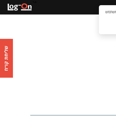
a>
קשר
וויית המשתמש
שליחת קו״ח