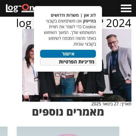
a>
Open
Menu
לוג און | משרות ודרושים
log – on – ???????? 2024
בהייטק
אנו משתמשים בקובצי
Cookie כדי לשפר את חוויית
המשתמש שלך. המשך השימוש
באתר מהווה הסכמה לשימוש
בקובצי עוגיות.
אישור
מדיניות הפרטיות
תאריך: 27 בינואר 2025
מאמרים נוספים