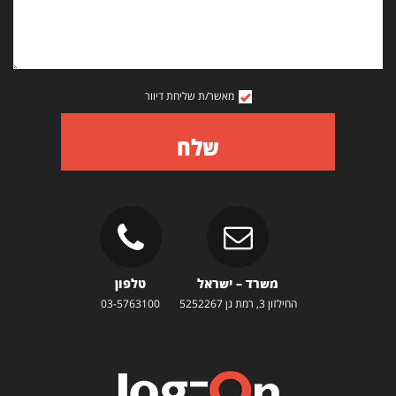
מאשר/ת שליחת דיוור
שלח
משרד – ישראל
טלפון
החילזון 3, רמת גן 5252267
03-5763100