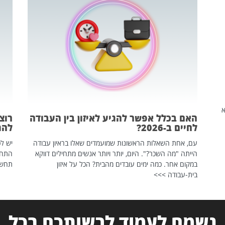
שהיא
האם בכלל אפשר להגיע לאיזון בין העבודה
רוצ
לחיים ב-2026?
להת
עם, אחת השאלות הראשונות שמועמדים שאלו בראיון עבודה
יש לכ
הייתה "מה השכר?". היום, יותר ויותר אנשים מתחילים דווקא
התחל
במקום אחר. כמה ימים עובדים מהבית? הכל על איזון
תחשפ
בית-עבודה >>>
נשמח לעמוד לרשותכם בכל