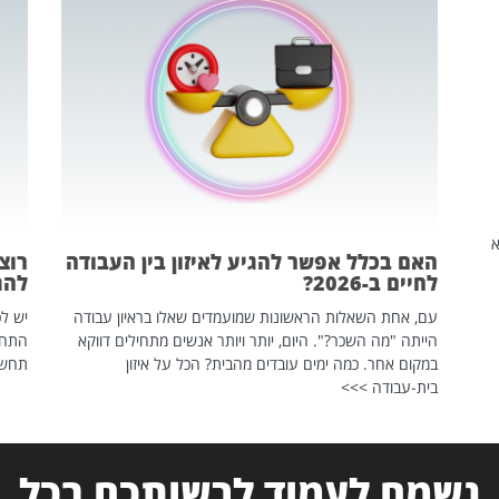
שהיא
האם בכלל אפשר להגיע לאיזון בין העבודה
רוצ
לחיים ב-2026?
להת
עם, אחת השאלות הראשונות שמועמדים שאלו בראיון עבודה
יש לכ
הייתה "מה השכר?". היום, יותר ויותר אנשים מתחילים דווקא
התחל
במקום אחר. כמה ימים עובדים מהבית? הכל על איזון
תחשפ
בית-עבודה >>>
נשמח לעמוד לרשותכם בכל