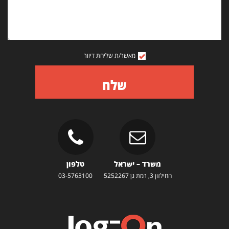
מאשר/ת שליחת דיוור
שלח
משרד – ישראל
טלפון
החילזון 3, רמת גן 5252267
03-5763100