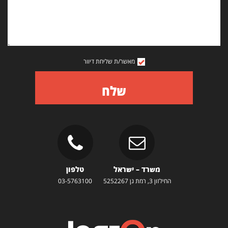
מאשר/ת שליחת דיוור
שלח
משרד – ישראל
טלפון
החילזון 3, רמת גן 5252267
03-5763100