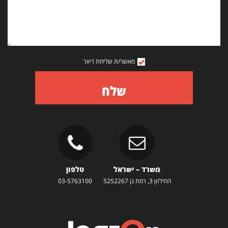
מאשר/ת שליחת דיוור
שלח
משרד – ישראל
טלפון
החילזון 3, רמת גן 5252267
03-5763100