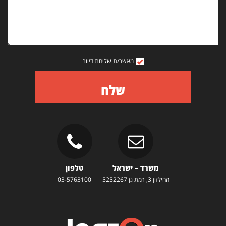
מאשר/ת שליחת דיוור
שלח
משרד – ישראל
טלפון
החילזון 3, רמת גן 5252267
03-5763100