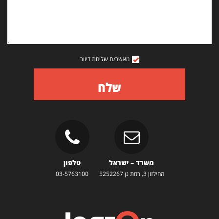
מאשר/ת שליחת דיוור
שלח
משרד – ישראל
טלפון
החילזון 3, רמת גן 5252267
03-5763100