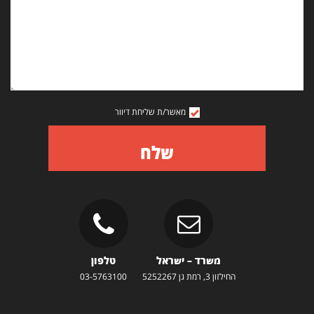
מאשר/ת שליחת דיוור
שלח
משרד – ישראל
טלפון
החילזון 3, רמת גן 5252267
03-5763100