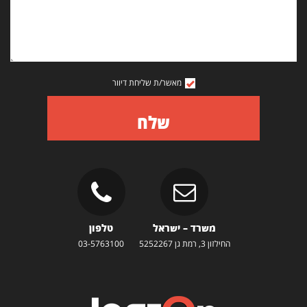
מאשר/ת שליחת דיוור
שלח
משרד – ישראל
טלפון
החילזון 3, רמת גן 5252267
03-5763100