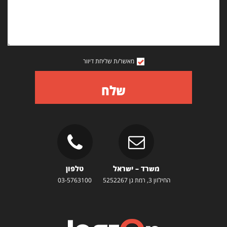
מאשר/ת שליחת דיוור
שלח
משרד – ישראל
טלפון
החילזון 3, רמת גן 5252267
03-5763100