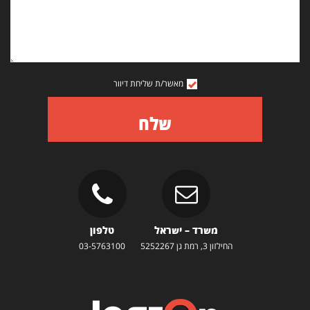
מאשר/ת שליחת דיוור
שלח
משרד – ישראל
טלפון
החילזון 3, רמת גן 5252267
03-5763100