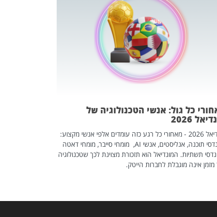
מחפשים עב
שכדאי לכם 
אז אם אתם מחפש
לשפר את הלינקדא
האנשים שכדאי ל
ורי כל גול: אנשי הטכנולוגיה של
יאל 2026
מונדיאל 2026 - מאחורי כל רגע כזה עומדים אלפי אנשי מקצוע:
מהנדסי תוכנה, אנליסטים, אנשי AI, מומחי סייבר, מומחי דאטה
דסי תשתיות. המונדיאל הוא תזכורת מצוינת לכך שטכנולוגיה
מזמן אינה מוגבלת לחברות הייטק.