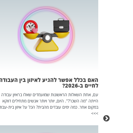
 המשחק
וא כלי שהופך
אז מה זה בדיוק
ים עליו? הכל
האם בכלל אפשר להגיע לאיזון בין העבודה
לחיים ב-2026?
עם, אחת השאלות הראשונות שמועמדים שאלו בראיון עבודה
הייתה "מה השכר?". היום, יותר ויותר אנשים מתחילים דווקא
במקום אחר. כמה ימים עובדים מהבית? הכל על איזון בית-עבוד
>>>