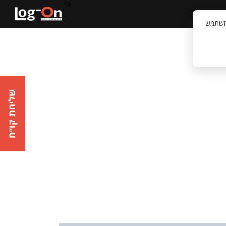
a>
קשר
וויית המשתמש
שליחת קו״ח