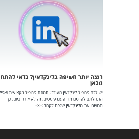
כה השקטה
 לדעת להשתמש בזה?
 ב-2026, זו כתבה שהיא בגדר
רוצה יותר חשיפה בלינקדאין? כדאי להתחי
מכאן
יש לכם פרופיל לינקדאין מעודכן, תמונת פרופיל מקצועית ואפיל
התחלתם לפרסם מדי פעם פוסטים. זה לא יקרה ביום. כך
תחשפו את הלינקדאין שלכם לקהל >>>