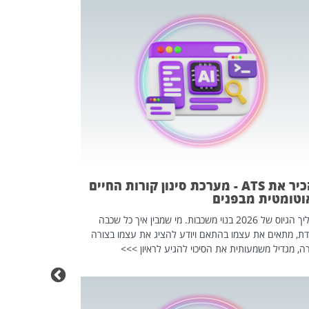
פוטרתם? כ
מה שנראה מצד א
וזו אולי הנקוד
מחוץ לארגון: פיטורים ב־2026 הם ל
להכיר את ATS - מערכת סינון קורות החיים
וטומטית מבפנים
תהליך הגיוס של 2026 בנוי משכבות. מי שמבין איך כל שכבה
דת, מתאים את עצמו בהתאם ויודע להציג את עצמו בצורה
ה, מגדיל משמעותית את הסיכוי להגיע לראיון >>>