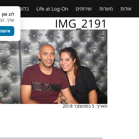
אודות
משרות
שירותים
Life at Log-On
בלוג
טבלאות
לוג און 
IMG_2191
שלך. המש
אישור
תאריך: 5 בספטמבר 2018