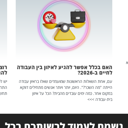
שהיא
האם בכלל אפשר להגיע לאיזון בין העבודה
רוצ
לחיים ב-2026?
להת
עם, אחת השאלות הראשונות שמועמדים שאלו בראיון עבודה
יש לכ
הייתה "מה השכר?". היום, יותר ויותר אנשים מתחילים דווקא
התחל
במקום אחר. כמה ימים עובדים מהבית? הכל על איזון
תחשפ
בית-עבודה >>>
נשמח לעמוד לרשותכם בכל