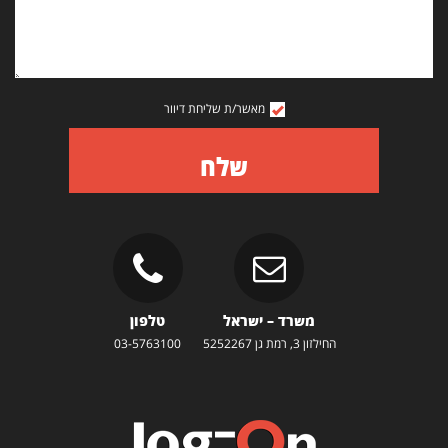
מאשר/ת שליחת דיוור
שלח
משרד – ישראל
טלפון
החילזון 3, רמת גן 5252267
03-5763100