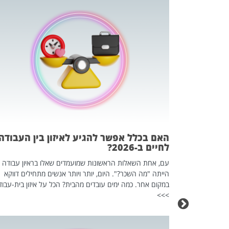
 המשחק
וא כלי שהופך
אז מה זה בדיוק
ים עליו? הכל
האם בכלל אפשר להגיע לאיזון בין העבודה
לחיים ב-2026?
עם, אחת השאלות הראשונות שמועמדים שאלו בראיון עבודה
הייתה "מה השכר?". היום, יותר ויותר אנשים מתחילים דווקא
במקום אחר. כמה ימים עובדים מהבית? הכל על איזון בית-עבוד
>>>