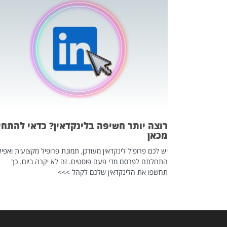
כה השקטה
 לדעת להשתמש בזה?
 ב-2026, זו כתבה שהיא בגדר
רוצה יותר חשיפה בלינקדאין? כדאי להתחי
מכאן
יש לכם פרופיל לינקדאין מעודכן, תמונת פרופיל מקצועית ואפיל
התחלתם לפרסם מדי פעם פוסטים. זה לא יקרה ביום. כך
תחשפו את הלינקדאין שלכם לקהל >>>