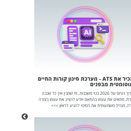
פוטרתם? כ
מה שנראה מצד א
וזו אולי הנקוד
מחוץ לארגון: פיטורים ב־2026 הם ל
להכיר את ATS - מערכת סינון קורות החיים
וטומטית מבפנים
תהליך הגיוס של 2026 בנוי משכבות. מי שמבין איך כל שכבה
דת, מתאים את עצמו בהתאם ויודע להציג את עצמו בצורה
ה, מגדיל משמעותית את הסיכוי להגיע לראיון >>>