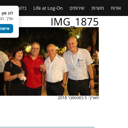
אודות
משרות
שירותים
Life at Log-On
בלוג
טבלאות
לוג און 
IMG_1875
שלך. המש
אישור
תאריך: 5 בספטמבר 2018