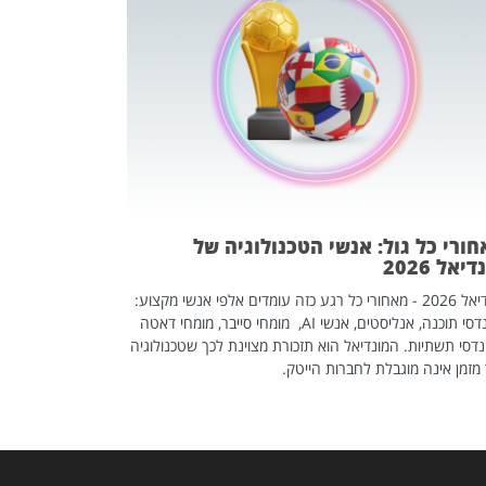
מחפשים עב
שכדאי לכם 
אז אם אתם מחפש
לשפר את הלינקדא
האנשים שכדאי ל
ורי כל גול: אנשי הטכנולוגיה של
יאל 2026
מונדיאל 2026 - מאחורי כל רגע כזה עומדים אלפי אנשי מקצוע:
מהנדסי תוכנה, אנליסטים, אנשי AI, מומחי סייבר, מומחי דאטה
דסי תשתיות. המונדיאל הוא תזכורת מצוינת לכך שטכנולוגיה
מזמן אינה מוגבלת לחברות הייטק.