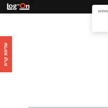
a>
קשר
וויית המשתמש
שליחת קו״ח