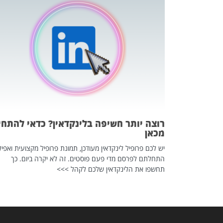
כה השקטה
 לדעת להשתמש בזה?
 ב-2026, זו כתבה שהיא בגדר
רוצה יותר חשיפה בלינקדאין? כדאי להתחי
מכאן
יש לכם פרופיל לינקדאין מעודכן, תמונת פרופיל מקצועית ואפיל
התחלתם לפרסם מדי פעם פוסטים. זה לא יקרה ביום. כך
תחשפו את הלינקדאין שלכם לקהל >>>