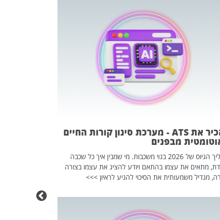
פוטרתם? כ
מה שנראה מצד א
וזו אולי הנקוד
מחוץ לארגון: פיטורים ב־2026 הם ל
להכיר את ATS - מערכת סינון קורות החיים
וטומטית מבפנים
תהליך הגיוס של 2026 בנוי משכבות. מי שמבין איך כל שכבה
דת, מתאים את עצמו בהתאם ויודע להציג את עצמו בצורה
ה, מגדיל משמעותית את הסיכוי להגיע לראיון >>>