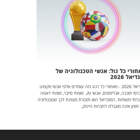
מחפשים עב
שכדאי לכם 
אז אם אתם מחפש
לשפר את הלינקדא
האנשים שכדאי ל
ורי כל גול: אנשי הטכנולוגיה של
יאל 2026
מונדיאל 2026 - מאחורי כל רגע כזה עומדים אלפי אנשי מקצוע:
מהנדסי תוכנה, אנליסטים, אנשי AI, מומחי סייבר, מומחי דאטה
דסי תשתיות. המונדיאל הוא תזכורת מצוינת לכך שטכנולוגיה
מזמן אינה מוגבלת לחברות הייטק.