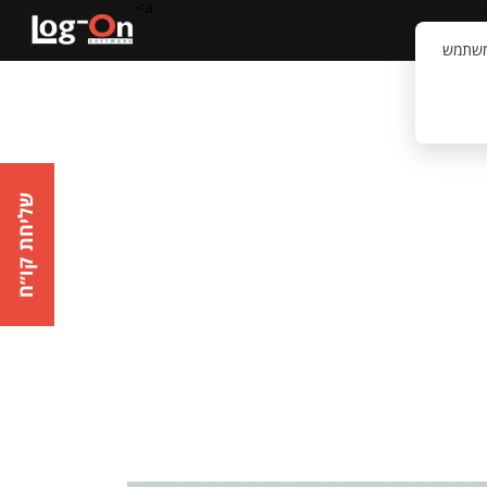
a>
קשר
וויית המשתמש
שליחת קו״ח