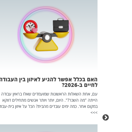
 המשחק
וא כלי שהופך
אז מה זה בדיוק
ים עליו? הכל
האם בכלל אפשר להגיע לאיזון בין העבודה
לחיים ב-2026?
עם, אחת השאלות הראשונות שמועמדים שאלו בראיון עבודה
הייתה "מה השכר?". היום, יותר ויותר אנשים מתחילים דווקא
במקום אחר. כמה ימים עובדים מהבית? הכל על איזון בית-עבוד
>>>