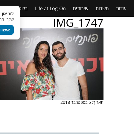
אודות
משרות
שירותים
Life at Log-On
בלוג
טבלאות
לוג און 
IMG_1747
שלך. המש
אישור
תאריך: 5 בספטמבר 2018