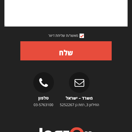
מאשר/ת שליחת דיוור
שלח
משרד – ישראל
טלפון
החילזון 3, רמת גן 5252267
03-5763100