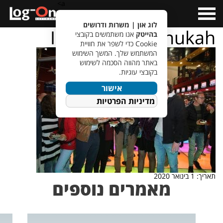
a>
Open
Menu
לוג און | משרות ודרושים
IMG_8510_hanukah
בהייטק
אנו משתמשים בקובצי
Cookie כדי לשפר את חוויית
המשתמש שלך. המשך השימוש
באתר מהווה הסכמה לשימוש
בקובצי עוגיות.
אישור
מדיניות הפרטיות
תאריך: 1 בינואר 2020
מאמרים נוספים