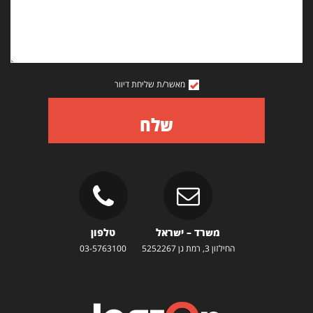
מאשר/ת שליחת דיוור
שלח
משרד – ישראל
טלפון
החילזון 3, רמת גן 5252267
03-5763100