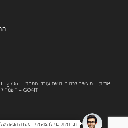
החילזון 
אודות
מוצאים לכם היום את עובדי המחר!
t Log-On
GO4IT – השמה להייטק
דברו איתי כדי למצוא את המשרה הבאה שלכ