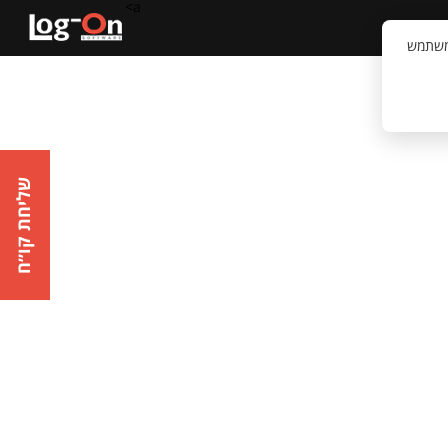
a>
קשר
וויית המשתמש
שליחת קו״ח