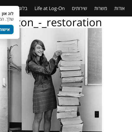
אודות
משרות
שירותים
Life at Log-On
בלוג
טבלאות
לוג און 
milton_-_restoration
שלך. המש
אישור