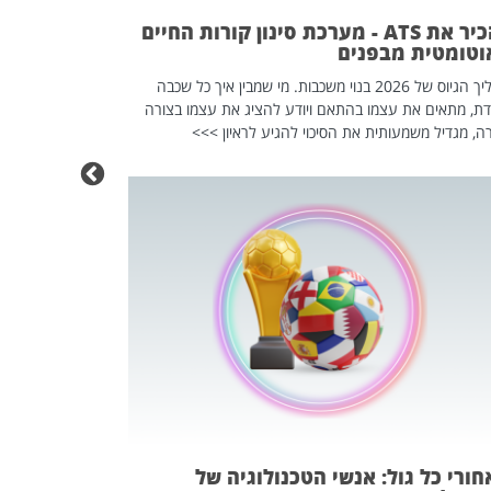
מחוץ לארגון: פיטורים ב־2026 הם ל
להכיר את ATS - מערכת סינון קורות החיים
וטומטית מבפנים
תהליך הגיוס של 2026 בנוי משכבות. מי שמבין איך כל שכבה
דת, מתאים את עצמו בהתאם ויודע להציג את עצמו בצורה
ה, מגדיל משמעותית את הסיכוי להגיע לראיון >>>
מחפשים עב
שכדאי לכם 
אז אם אתם מחפש
לשפר את הלינקדא
האנשים שכדאי ל
ורי כל גול: אנשי הטכנולוגיה של