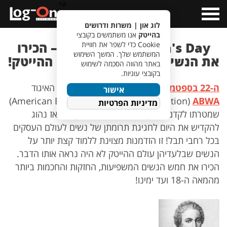
a>
Open
Menu
לוג און | משרות ודרושים
בהייטק
אנו משתמשים בקובצי
Business Women's Day – הכירו
Cookie כדי לשפר את חוויית
המשתמש שלך. המשך השימוש
את הנשים שהשפיעו על עולם ההייטק!
באתר מהווה הסכמה לשימוש
בקובצי עוגיות.
ה-22 בספטמבר 1949
הוא תאריך היווסדו של האיגוד
אישור
)
American Business Women's Association)
ABWA
מדיניות הפרטיות
שמטרתו לקדם שוויון מגדרי בעולם העסקים. מאז נהוג
להקדיש את היום לחגיגת תרומתן של נשים לעולם העסקים
בכל רחבי תבל! זו הזדמנות מצוינת ללמוד קצת יותר על
הנשים שבלעדיהן עולם ההייטק לא היה נראה אותו הדבר.
הכירו את חמש הנשים המשפיעות, החזקות והחכמות ביותר
מהמאה ה-18 ועד ימינו!