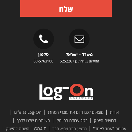
שלח
משרד – ישראל
טלפון
החילזון 3, רמת גן 5252267
03-5763100
אודות
מוצאים לכם היום את עובדי המחר!
Life at Log-On
דרושים הייטק
בלוג עבודה בהייטק
השותפים שלנו לדרך
עמותת "אחד לאחד"
מבצע חבר מביא חבר
GO4IT – השמה להייטק