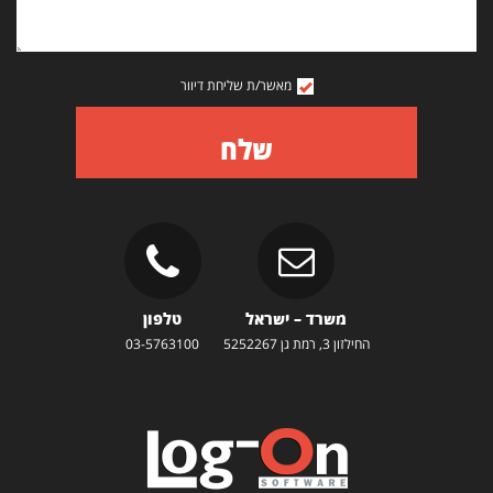
מאשר/ת שליחת דיוור
שלח
משרד – ישראל
טלפון
החילזון 3, רמת גן 5252267
03-5763100