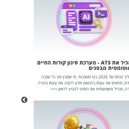
פוטרתם? כ
מה שנראה מצד א
וזו אולי הנקוד
מחוץ לארגון: פיטורים ב־2026 הם ל
להכיר את ATS - מערכת סינון קורות החיים
וטומטית מבפנים
תהליך הגיוס של 2026 בנוי משכבות. מי שמבין איך כל שכבה
דת, מתאים את עצמו בהתאם ויודע להציג את עצמו בצורה
ה, מגדיל משמעותית את הסיכוי להגיע לראיון >>>
מחפשים עב
שכדאי לכם 