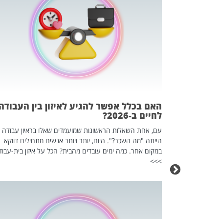
 המשחק
וא כלי שהופך
אז מה זה בדיוק
ים עליו? הכל
האם בכלל אפשר להגיע לאיזון בין העבודה
לחיים ב-2026?
עם, אחת השאלות הראשונות שמועמדים שאלו בראיון עבודה
הייתה "מה השכר?". היום, יותר ויותר אנשים מתחילים דווקא
במקום אחר. כמה ימים עובדים מהבית? הכל על איזון בית-עבוד
>>>
כה השקטה