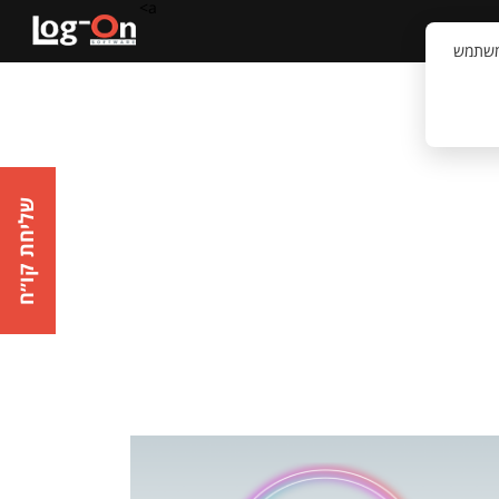
a>
קשר
וויית המשתמש
שליחת קו״ח