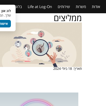
אודות
משרות
שירותים
Life at Log-On
בלוג
טבלאות
לוג און 
ממליצים
שלך. המש
אישור
תאריך: 18 ביולי 2024