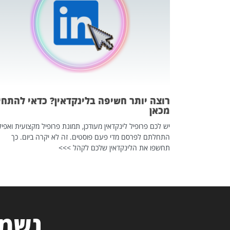
 לדעת להשתמש בזה?
 ב-2026, זו כתבה שהיא בגדר
רוצה יותר חשיפה בלינקדאין? כדאי להתחי
מכאן
יש לכם פרופיל לינקדאין מעודכן, תמונת פרופיל מקצועית ואפיל
התחלתם לפרסם מדי פעם פוסטים. זה לא יקרה ביום. כך
תחשפו את הלינקדאין שלכם לקהל >>>
נשמח