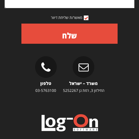
מאשר/ת שליחת דיוור
שלח
משרד – ישראל
טלפון
החילזון 3, רמת גן 5252267
03-5763100