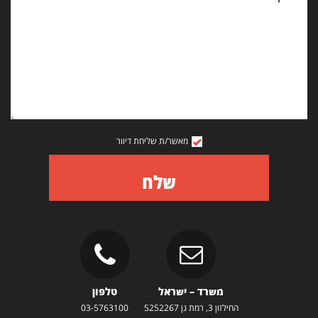
מאשר/ת שליחת דיוור
שלח
משרד – ישראל
טלפון
החילזון 3, רמת גן 5252267
03-5763100