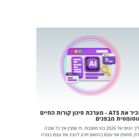
פוטרתם? כ
מה שנראה מצד א
וזו אולי הנקוד
מחוץ לארגון: פיטורים ב־2026 הם ל
להכיר את ATS - מערכת סינון קורות החיים
וטומטית מבפנים
תהליך הגיוס של 2026 בנוי משכבות. מי שמבין איך כל שכבה
דת, מתאים את עצמו בהתאם ויודע להציג את עצמו בצורה