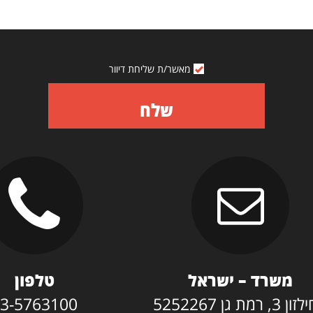
מאשר/ת שליחת דיוור
שלח
משרד – ישראל
טלפון
3, רמת גן 5252267
3-5763100