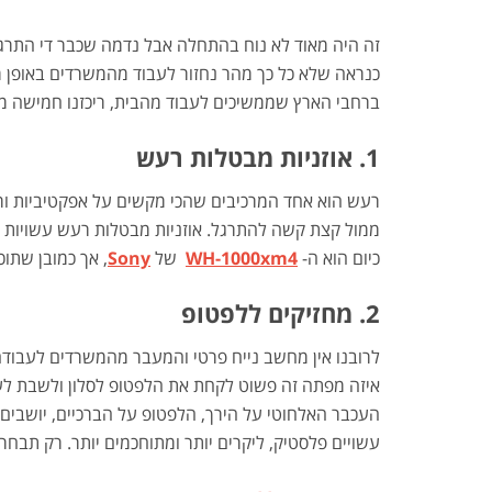
זה היה מאוד לא נוח בהתחלה אבל נדמה שכבר די התרגל
כנראה שלא כל כך מהר נחזור לעבוד מהמשרדים באופן מ
ברחבי הארץ שממשיכים לעבוד מהבית, ריכזנו חמישה מו
1. אוזניות מבטלות רעש
רעש הוא אחד המרכיבים שהכי מקשים על אפקטיביות ורי
ממול קצת קשה להתרגל. אוזניות מבטלות רעש עשויות לה
כיום הוא ה-
WH-1000xm4
של
Sony
,
אך כמובן שתוכל
2. מחזיקים ללפטופ
לרובנו אין מחשב נייח פרטי והמעבר מהמשרדים לעבודה
איזה מפתה זה פשוט לקחת את הלפטופ לסלון ולשבת לעב
העכבר האלחוטי על הירך, הלפטופ על הברכיים, יושבים 
עשויים פלסטיק, ליקרים יותר ומתוחכמים יותר. רק תבחרו