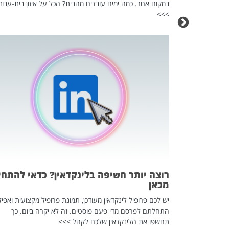
במקום אחר. כמה ימים עובדים מהבית? הכל על איזון בית-עבוד
>>>
כה השקטה
 לדעת להשתמש בזה?
 ב-2026, זו כתבה שהיא בגדר
רוצה יותר חשיפה בלינקדאין? כדאי להתחי
מכאן
יש לכם פרופיל לינקדאין מעודכן, תמונת פרופיל מקצועית ואפיל
התחלתם לפרסם מדי פעם פוסטים. זה לא יקרה ביום. כך
תחשפו את הלינקדאין שלכם לקהל >>>