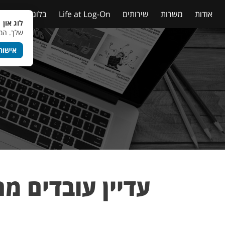
אודות
משרות
שירותים
Life at Log-On
בלוג
טבלאות
לוג און 
שלך. המש
אישור