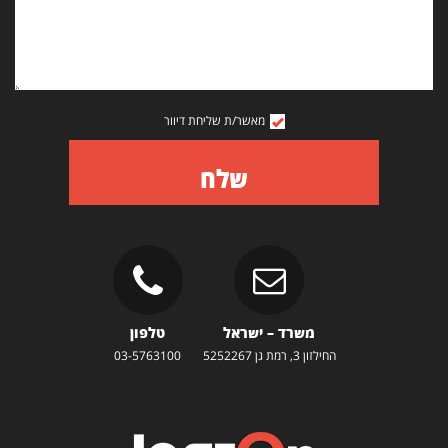
מאשר/ת שליחת דיוור
שלח
משרד – ישראל
טלפון
החילזון 3, רמת גן 5252267
03-5763100