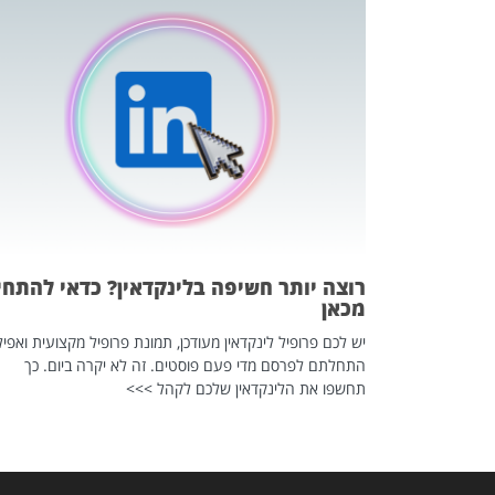
כה השקטה
 לדעת להשתמש בזה?
 ב-2026, זו כתבה שהיא בגדר
רוצה יותר חשיפה בלינקדאין? כדאי להתחי
מכאן
יש לכם פרופיל לינקדאין מעודכן, תמונת פרופיל מקצועית ואפיל
התחלתם לפרסם מדי פעם פוסטים. זה לא יקרה ביום. כך
תחשפו את הלינקדאין שלכם לקהל >>>