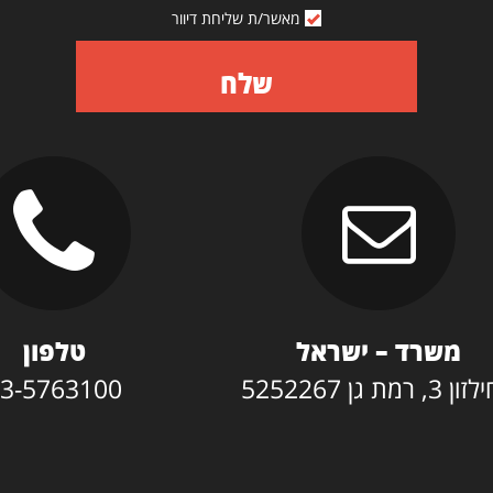
מאשר/ת שליחת דיוור
שלח
משרד – ישראל
טלפון
3, רמת גן 5252267
3-5763100