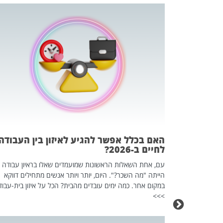
 המשחק
וא כלי שהופך
אז מה זה בדיוק
ים עליו? הכל
האם בכלל אפשר להגיע לאיזון בין העבודה
לחיים ב-2026?
עם, אחת השאלות הראשונות שמועמדים שאלו בראיון עבודה
הייתה "מה השכר?". היום, יותר ויותר אנשים מתחילים דווקא
במקום אחר. כמה ימים עובדים מהבית? הכל על איזון בית-עבוד
>>>