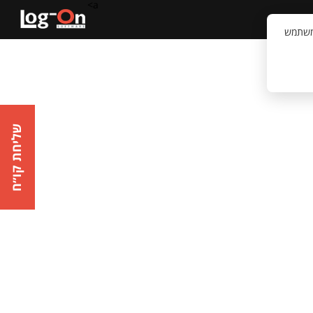
a>
קשר
וויית המשתמש
שליחת קו״ח