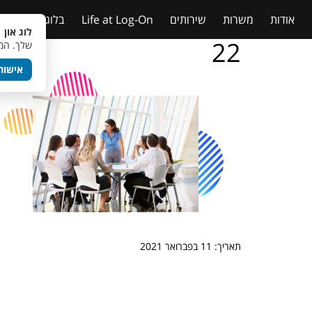
אודות
משרות
שירותים
Life at Log-On
בלוג
טבלאות
לוג און 
22
שלך. המש
אישור
תאריך: 11 בפברואר 2021