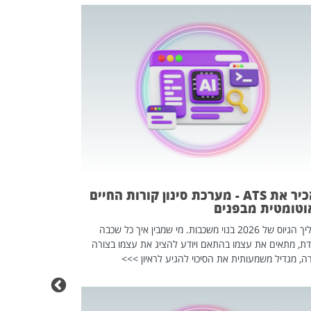
פוטרתם? כ
מה שנראה מצד א
וזו אולי הנקוד
מחוץ לארגון: פיטורים ב־2026 הם ל
להכיר את ATS - מערכת סינון קורות החיים
וטומטית מבפנים
תהליך הגיוס של 2026 בנוי משכבות. מי שמבין איך כל שכבה
דת, מתאים את עצמו בהתאם ויודע להציג את עצמו בצורה
ה, מגדיל משמעותית את הסיכוי להגיע לראיון >>>