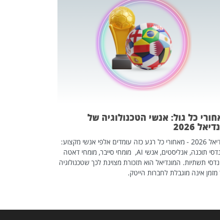
מחפשים עב
שכדאי לכם 
אז אם אתם מחפש
לשפר את הלינקדא
האנשים שכדאי ל
ורי כל גול: אנשי הטכנולוגיה של
יאל 2026
מונדיאל 2026 - מאחורי כל רגע כזה עומדים אלפי אנשי מקצוע:
מהנדסי תוכנה, אנליסטים, אנשי AI, מומחי סייבר, מומחי דאטה
דסי תשתיות. המונדיאל הוא תזכורת מצוינת לכך שטכנולוגיה
מזמן אינה מוגבלת לחברות הייטק.